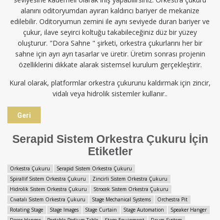
alanını oditoryumdan ayıran kaldırıcı bariyer de mekanize
edilebilir. Oditoryumun zemini ile aynı seviyede duran bariyer ve
çukur, ilave seyirci koltuğu takabileceğiniz düz bir yüzey
oluşturur. "Dora Sahne " şirketi, orkestra çukurlarını her bir
sahne için ayrı ayrı tasarlar ve üretir. Üretim sonrası projenin
özelliklerini dikkate alarak sistemsel kurulum gerçekleştirir.
Kural olarak, platformlar orkestra çukurunu kaldırmak için zincir,
vidalı veya hidrolik sistemler kullanır..
Geri
Serapid Sistem Orkestra Çukuru İçin
Etiketler
Orkestra Çukuru
Serapid Sistem Orkestra Çukuru
Spirallif Sistem Orkestra Çukuru
Zincirli Sistem Orkestra Çukuru
Hidrolik Sistem Orkestra Çukuru
Strocek Sistem Orkestra Çukuru
Cıvatalı Sistem Orkestra Çukuru
Stage Mechanical Systems
Orchestra Pit
Rotating Stage
Stage Images
Stage Curtain
Stage Automation
Speaker Hanger