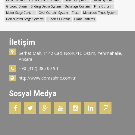
Decor Hanger
Portable Podium Table
Stage Equipment
Drum System
Grooved Drum
Sliding Drum System
Backstage Curtain
Firiz Curtain
Motor Stage Curtain
Oval Curtain System
Truss
Motorized Truss System
Demounted Stage Systems
Cinema Curtain
Crane Systems
İletişim
Serhat Mah. 1142 Cad. No:40/1C Ostim, Yenimahalle,
Ankara
+90 (312) 385 00 94
http://www.dorasahne.com.tr
Sosyal Medya