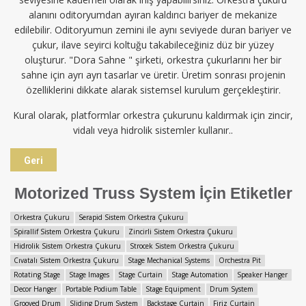
alanını oditoryumdan ayıran kaldırıcı bariyer de mekanize
edilebilir. Oditoryumun zemini ile aynı seviyede duran bariyer ve
çukur, ilave seyirci koltuğu takabileceğiniz düz bir yüzey
oluşturur. "Dora Sahne " şirketi, orkestra çukurlarını her bir
sahne için ayrı ayrı tasarlar ve üretir. Üretim sonrası projenin
özelliklerini dikkate alarak sistemsel kurulum gerçekleştirir.
Kural olarak, platformlar orkestra çukurunu kaldırmak için zincir,
vidalı veya hidrolik sistemler kullanır..
Geri
Motorized Truss System İçin Etiketler
Orkestra Çukuru
Serapid Sistem Orkestra Çukuru
Spirallif Sistem Orkestra Çukuru
Zincirli Sistem Orkestra Çukuru
Hidrolik Sistem Orkestra Çukuru
Strocek Sistem Orkestra Çukuru
Cıvatalı Sistem Orkestra Çukuru
Stage Mechanical Systems
Orchestra Pit
Rotating Stage
Stage Images
Stage Curtain
Stage Automation
Speaker Hanger
Decor Hanger
Portable Podium Table
Stage Equipment
Drum System
Grooved Drum
Sliding Drum System
Backstage Curtain
Firiz Curtain