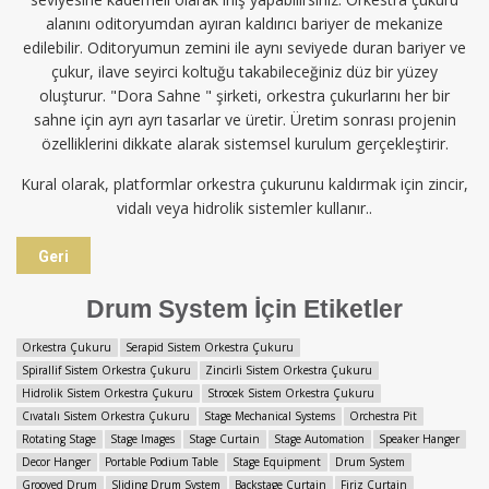
alanını oditoryumdan ayıran kaldırıcı bariyer de mekanize
edilebilir. Oditoryumun zemini ile aynı seviyede duran bariyer ve
çukur, ilave seyirci koltuğu takabileceğiniz düz bir yüzey
oluşturur. "Dora Sahne " şirketi, orkestra çukurlarını her bir
sahne için ayrı ayrı tasarlar ve üretir. Üretim sonrası projenin
özelliklerini dikkate alarak sistemsel kurulum gerçekleştirir.
Kural olarak, platformlar orkestra çukurunu kaldırmak için zincir,
vidalı veya hidrolik sistemler kullanır..
Geri
Drum System İçin Etiketler
Orkestra Çukuru
Serapid Sistem Orkestra Çukuru
Spirallif Sistem Orkestra Çukuru
Zincirli Sistem Orkestra Çukuru
Hidrolik Sistem Orkestra Çukuru
Strocek Sistem Orkestra Çukuru
Cıvatalı Sistem Orkestra Çukuru
Stage Mechanical Systems
Orchestra Pit
Rotating Stage
Stage Images
Stage Curtain
Stage Automation
Speaker Hanger
Decor Hanger
Portable Podium Table
Stage Equipment
Drum System
Grooved Drum
Sliding Drum System
Backstage Curtain
Firiz Curtain