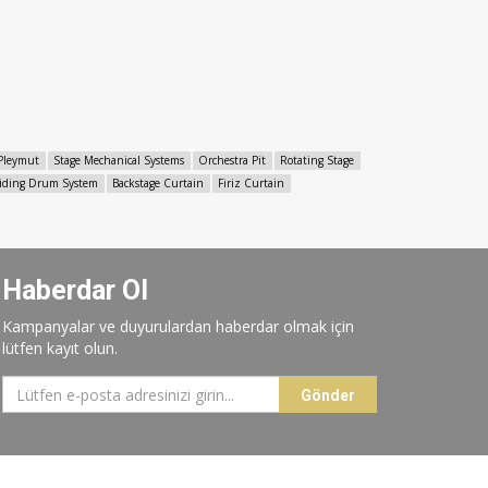
 Pleymut
Stage Mechanical Systems
Orchestra Pit
Rotating Stage
liding Drum System
Backstage Curtain
Firiz Curtain
Haberdar Ol
Kampanyalar ve duyurulardan haberdar olmak için
lütfen kayıt olun.
Gönder