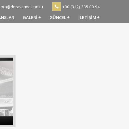
dora@dorasahne.com.tr
+90 (312) 385 00 94
ANSLAR
GALERİ
+
GÜNCEL
+
İLETİŞİM
+