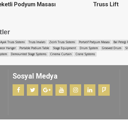
eketli Podyum Masası
Truss Lift
tler
 Ayak Truss Sistemi
Truss İmalatı
Zicirli Truss Sistemi
Portatif Podyum Masası
Bal Peteği
ecor Hanger
Portable Podium Table
Stage Equipment
Drum System
Grooved Drum
S
ystem
Demounted Stage Systems
Cinema Curtain
Crane Systems
Sosyal Medya