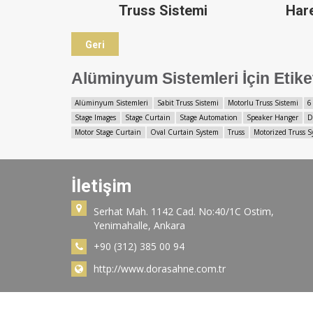
Truss Sistemi
Har
Geri
Alüminyum Sistemleri İçin Etike
Alüminyum Sistemleri
Sabit Truss Sistemi
Motorlu Truss Sistemi
6
Stage Images
Stage Curtain
Stage Automation
Speaker Hanger
D
Motor Stage Curtain
Oval Curtain System
Truss
Motorized Truss S
İletişim
Serhat Mah. 1142 Cad. No:40/1C Ostim,
Yenimahalle, Ankara
+90 (312) 385 00 94
http://www.dorasahne.com.tr