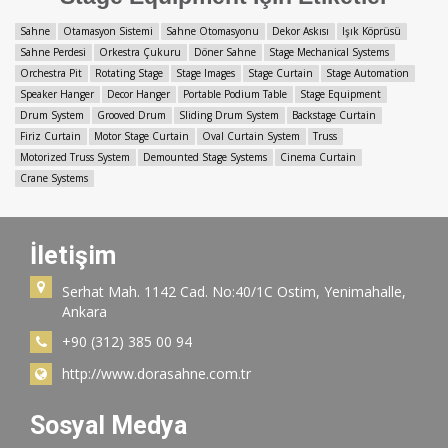
Sahne
Otamasyon Sistemi
Sahne Otomasyonu
Dekor Askısı
Işık Köprüsü
Sahne Perdesi
Orkestra Çukuru
Döner Sahne
Stage Mechanical Systems
Orchestra Pit
Rotating Stage
Stage Images
Stage Curtain
Stage Automation
Speaker Hanger
Decor Hanger
Portable Podium Table
Stage Equipment
Drum System
Grooved Drum
Sliding Drum System
Backstage Curtain
Firiz Curtain
Motor Stage Curtain
Oval Curtain System
Truss
Motorized Truss System
Demounted Stage Systems
Cinema Curtain
Crane Systems
İletişim
Serhat Mah. 1142 Cad. No:40/1C Ostim, Yenimahalle,
Ankara
+90 (312) 385 00 94
http://www.dorasahne.com.tr
Sosyal Medya