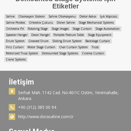
Etiketler
Sahne
Otamasyon Sistemi
Sahne Otomasyonu
Dekor Askısı
Işık Köprüsü
Sahne Perdesi
Orkestra Çukuru
Döner Sahne
Stage Mechanical Systems
Orchestra Pit
Rotating Stage
Stage Images
Stage Curtain
Stage Automation
Speaker Hanger
Decor Hanger
Portable Podium Table
Stage Equipment
Drum System
Grooved Drum
Sliding Drum System
Backstage Curtain
Firiz Curtain
Motor Stage Curtain
Oval Curtain System
Truss
Motorized Truss System
Demounted Stage Systems
Cinema Curtain
Crane Systems
İletişim
Serhat Mah. 1142 Cad. No:40/1C Ostim, Yenimahalle,
Ankara
+90 (312) 385 00 94
http://www.dorasahne.com.tr