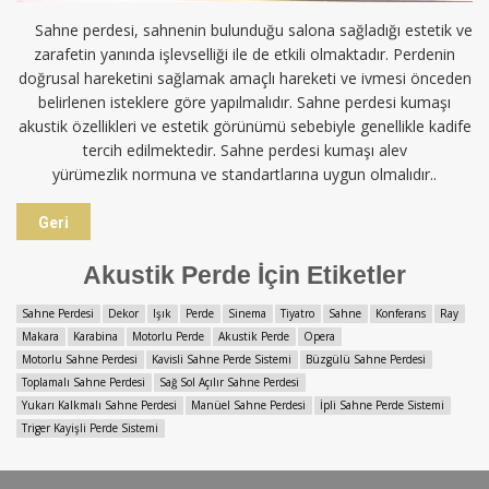
Sahne perdesi, sahnenin bulunduğu salona sağladığı estetik ve
zarafetin yanında işlevselliği ile de etkili olmaktadır. Perdenin
doğrusal hareketini sağlamak amaçlı hareketi ve ivmesi önceden
belirlenen isteklere göre yapılmalıdır. Sahne perdesi kumaşı
akustik özellikleri ve estetik görünümü sebebiyle genellikle kadife
tercih edilmektedir. Sahne perdesi kumaşı alev
yürümezlik normuna ve standartlarına uygun olmalıdır..
Geri
Akustik Perde İçin Etiketler
Sahne Perdesi
Dekor
Işık
Perde
Sinema
Tiyatro
Sahne
Konferans
Ray
Makara
Karabina
Motorlu Perde
Akustik Perde
Opera
Motorlu Sahne Perdesi
Kavisli Sahne Perde Sistemi
Büzgülü Sahne Perdesi
Toplamalı Sahne Perdesi
Sağ Sol Açılır Sahne Perdesi
Yukarı Kalkmalı Sahne Perdesi
Manüel Sahne Perdesi
İpli Sahne Perde Sistemi
Triger Kayişli Perde Sistemi