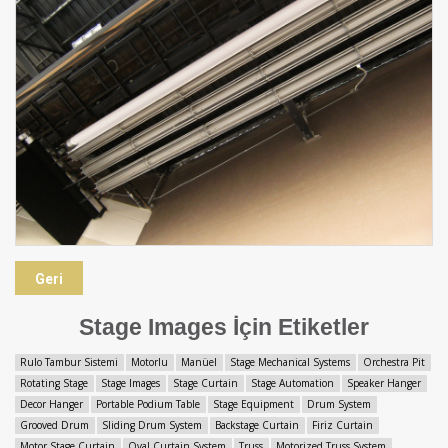
Geri
Stage Images İçin Etiketler
Rulo Tambur Sistemi
Motorlu
Manüel
Stage Mechanical Systems
Orchestra Pit
Rotating Stage
Stage Images
Stage Curtain
Stage Automation
Speaker Hanger
Decor Hanger
Portable Podium Table
Stage Equipment
Drum System
Grooved Drum
Sliding Drum System
Backstage Curtain
Firiz Curtain
Motor Stage Curtain
Oval Curtain System
Truss
Motorized Truss System