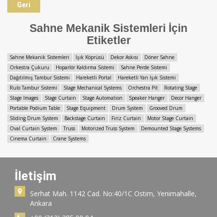
Geri
Sahne Mekanik Sistemleri İçin
Etiketler
Sahne Mekanik Sistemleri
Işık Köprüsü
Dekor Askısı
Döner Sahne
Orkestra Çukuru
Hoparlör Kaldırma Sistemi
Sahne Perde Sistemi
Dağıtılmış Tambur Sistemi
Hareketli Portal
Hareketli Yan Işık Sistemi
Rulo Tambur Sistemi
Stage Mechanical Systems
Orchestra Pit
Rotating Stage
Stage Images
Stage Curtain
Stage Automation
Speaker Hanger
Decor Hanger
Portable Podium Table
Stage Equipment
Drum System
Grooved Drum
Sliding Drum System
Backstage Curtain
Firiz Curtain
Motor Stage Curtain
Oval Curtain System
Truss
Motorized Truss System
Demounted Stage Systems
Cinema Curtain
Crane Systems
İletişim
Serhat Mah. 1142 Cad. No:40/1C Ostim, Yenimahalle,
Ankara